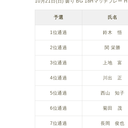
10月21日(日) 曇り BG 18Hマッチプレー 
予選
氏名
1位通過
鈴木 悟
2位通過
関 栄勝
3位通過
上地 富
4位通過
川出 正
5位通過
西山 知子
6位通過
菊田 茂
7位通過
長岡 俊也