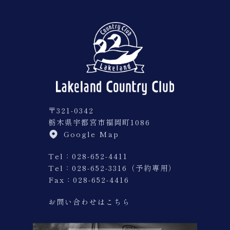
〒321-0342
栃木県宇都宮市福岡町1086
Google Map
Tel：028-652-4411
Tel：
028-652-3316（予約専用）
Fax：028-652-4416
お問い合わせはこちら