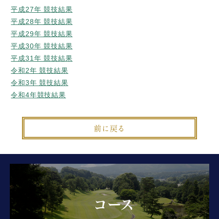
平成27年 競技結果
平成28年 競技結果
平成29年 競技結果
平成30年 競技結果
平成31年 競技結果
令和2年 競技結果
令和3年 競技結果
令和4年競技結果
前に戻る