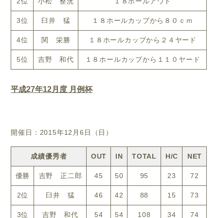
2位
小松 整洸
１８ホールアウト
3位
臼井 猛
１８ホールカップから８０ｃｍ
4位
関 栄勝
１８ホールカップから２４ヤード
5位
吉野 和代
１８ホールカップから１１０ヤード
平成27年12月度 月例杯
開催日：2015年12月6日（日）
成績優秀者
OUT
IN
TOTAL
H/C
NET
優勝
吉野 正二郎
45
50
95
23
72
2位
臼井 猛
46
42
88
15
73
3位
吉野 和代
54
54
108
34
74