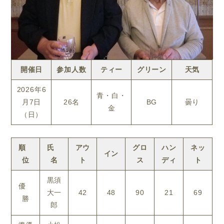
開催日
参加人数
ティー
グリーン
天気
2026年6
青・白・
月7日
26名
BG
曇り
金
（日）
順
氏
アウ
グロ
ハン
ネッ
イン
位
名
ト
ス
ディ
ト
黒須
優
大一
42
48
90
21
69
勝
郎