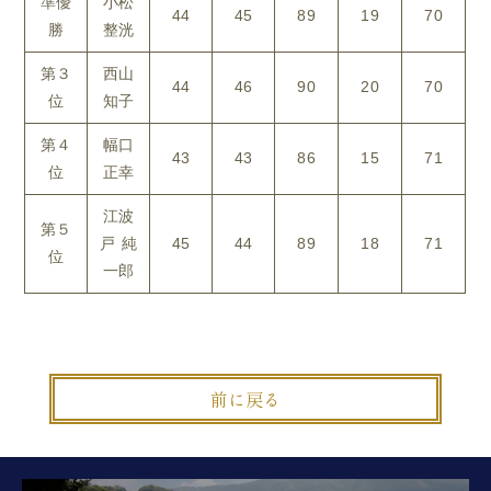
準優
小松
44
45
89
19
70
勝
整洸
第３
西山
44
46
90
20
70
位
知子
第４
幅口
43
43
86
15
71
位
正幸
江波
第５
戸 純
45
44
89
18
71
位
一郎
前に戻る