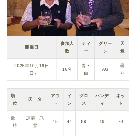
参加人
ティ
グリー
天
開催日
数
ー
ン
気
2025年10月19日
青・
曇
16名
AG
（日）
白
り
順
アウ
イ
グロ
ハンデ
ネッ
氏 名
位
ト
ン
ス
ィ
ト
優
加藤 武
45
44
89
19
70
勝
雪