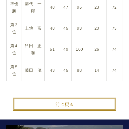
準優
藤代 一
48
47
95
23
72
勝
郎
第３
上地 富
48
45
93
20
73
位
第４
臼田 正
51
49
100
26
74
位
和
第５
菊田 茂
43
45
88
14
74
位
前に戻る